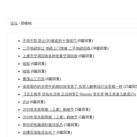
论坛
› 回收站
不得不防 防止QQ被盗的十项技巧
(0篇回复)
二手地磅转让 地磅上门维修 二手地磅回收
(38篇回复)
上虞市空调回收各种批量空调回收
(0篇回复)
啦啦
(0篇回复)
啦啦
(0篇回复)
雁荡山三日游
(0篇回复)
保质期内的光明牛奶都结块变质了 负责人解释说行业里都一样
(25篇回
【店主推荐 优妆生活馆 正品销售】Shiseido 资生堂 蜂王浆麦儿眼霜25g
iPad
(6篇回复)
2010浙东新商都（上虞）购物节
(5篇回复)
2010年浙东新商都（上虞）购物节
(2篇回复)
帮你把电脑调到最佳状态
(1篇回复)
在哪买保险适合你？
(0篇回复)