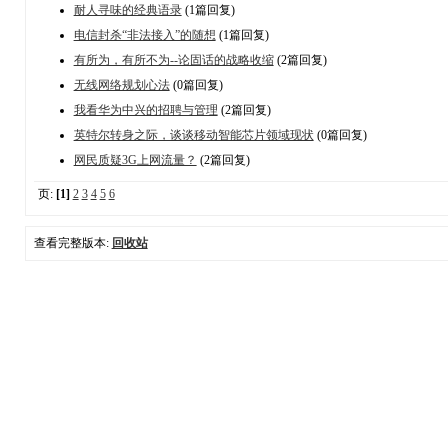
耐人寻味的经典语录
(1篇回复)
电信封杀“非法接入”的随想
(1篇回复)
有所为，有所不为--论固话的战略收缩
(2篇回复)
无线网络规划心法
(0篇回复)
我看华为中兴的招聘与管理
(2篇回复)
英特尔转身之际，谈谈移动智能芯片领域现状
(0篇回复)
网民质疑3G上网流量？
(2篇回复)
页:
[1]
2
3
4
5
6
查看完整版本:
回收站