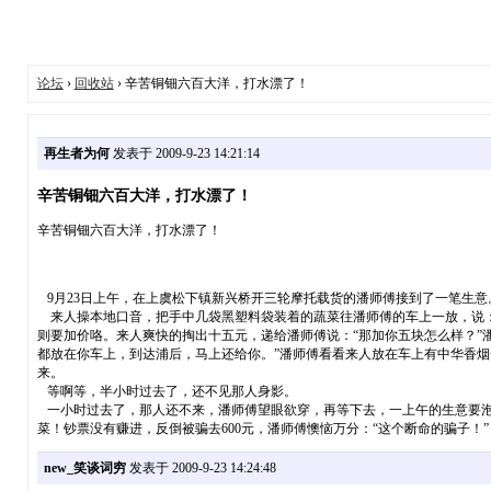
论坛
›
回收站
› 辛苦铜钿六百大洋，打水漂了！
再生者为何
发表于 2009-9-23 14:21:14
辛苦铜钿六百大洋，打水漂了！
辛苦铜钿六百大洋，打水漂了！
9月23日上午，在上虞松下镇新兴桥开三轮摩托载货的潘师傅接到了一笔生意
来人操本地口音，把手中几袋黑塑料袋装着的蔬菜往潘师傅的车上一放，说：
则要加价咯。来人爽快的掏出十五元，递给潘师傅说：“那加你五块怎么样？”
都放在你车上，到达浦后，马上还给你。”潘师傅看看来人放在车上有中华香烟
来。
等啊等，半小时过去了，还不见那人身影。
一小时过去了，那人还不来，潘师傅望眼欲穿，再等下去，一上午的生意要泡
菜！钞票没有赚进，反倒被骗去600元，潘师傅懊恼万分：“这个断命的骗子！”
new_笑谈词穷
发表于 2009-9-23 14:24:48