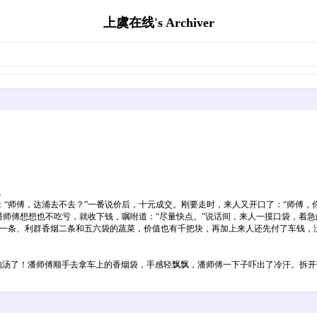
上虞在线's Archiver
。
“师傅，达浦去不去？”一番说价后，十元成交。刚要走时，来人又开口了：“师傅，
潘师傅想想也不吃亏，就收下钱，嘱咐道：“尽量快点。”说话间，来人一摸口袋，着
一条、利群香烟二条和五六袋的蔬菜，价值也有千把块，再加上来人还先付了车钱，没
汤了！潘师傅顺手去拿车上的香烟袋，手感轻飘飘，潘师傅一下子吓出了冷汗。拆开