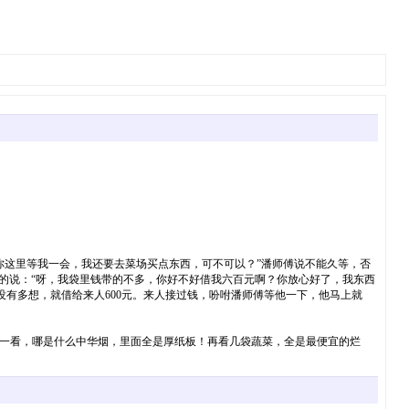
你这里等我一会，我还要去菜场买点东西，可不可以？”潘师傅说不能久等，否
急的说：“呀，我袋里钱带的不多，你好不好借我六百元啊？你放心好了，我东西
有多想，就借给来人600元。来人接过钱，吩咐潘师傅等他一下，他马上就
一看，哪是什么中华烟，里面全是厚纸板！再看几袋蔬菜，全是最便宜的烂