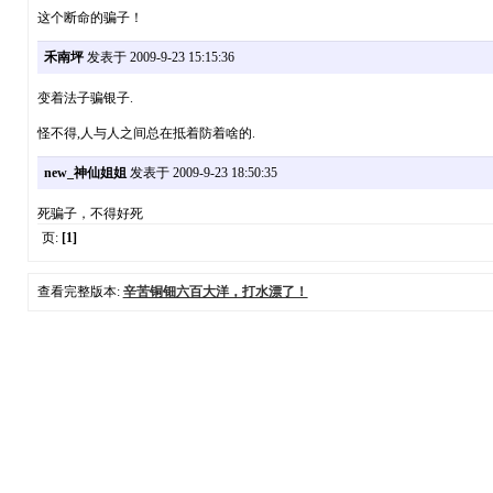
这个断命的骗子！
禾南坪
发表于 2009-9-23 15:15:36
变着法子骗银子.
怪不得,人与人之间总在抵着防着啥的.
new_神仙姐姐
发表于 2009-9-23 18:50:35
死骗子，不得好死
页:
[1]
查看完整版本:
辛苦铜钿六百大洋，打水漂了！