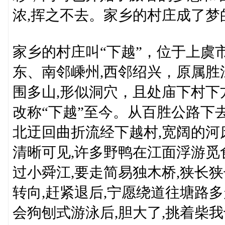
浓,挥之不去。家乡的村庄成了梦
家乡的村庄叫“下越”，位于上虞
东、南邻嵊州,西邻绍兴，原属胜
围多山,形似洞穴，且处庙下村下方,
改称“下越”至今。从百胜公路下
北迂回曲折流经下越村,宽阔的河
清晰可见,许多野鸭在江面浮游觅
过小舜江,要走简易独木桥,狭长
转向,赶紧退后,宁愿绕道往塘路
会狗刨式游泳后,胆大了,挑着柴