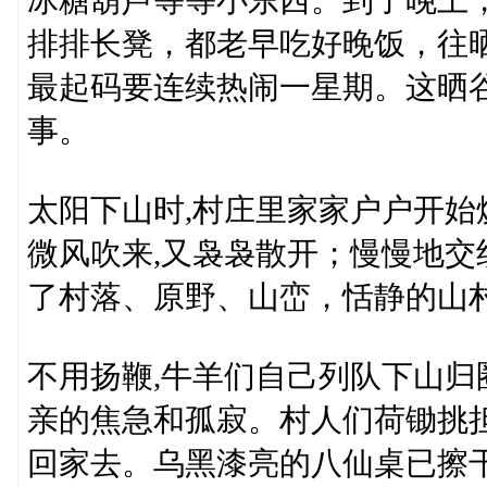
冰糖葫芦等等小东西。到了晚上
排排长凳，都老早吃好晚饭，往
最起码要连续热闹一星期。这晒
事。
太阳下山时,村庄里家家户户开始
微风吹来,又袅袅散开；慢慢地交
了村落、原野、山峦，恬静的山
不用扬鞭,牛羊们自己列队下山归
亲的焦急和孤寂。村人们荷锄挑
回家去。乌黑漆亮的八仙桌已擦