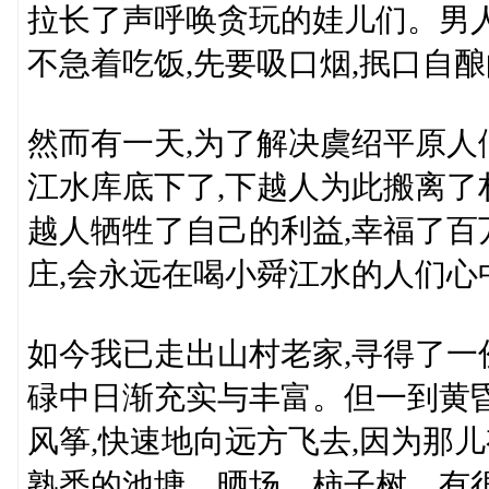
拉长了声呼唤贪玩的娃儿们。男人
不急着吃饭,先要吸口烟,抿口自
然而有一天,为了解决虞绍平原
江水库底下了,下越人为此搬离了
越人牺牲了自己的利益,幸福了百
庄,会永远在喝小舜江水的人们心
如今我已走出山村老家,寻得了一
碌中日渐充实与丰富。但一到黄昏
风筝,快速地向远方飞去,因为那
熟悉的池塘、晒场、柿子树、有