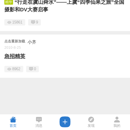
“行走在虞山舜水”——上虞“四季仙果之旅”全国
精华
摄影和DV大赛启事
15861
9
点击重新加载
小齐
2010-8-25
急招精英
8962
0
首页
消息
发现
我的