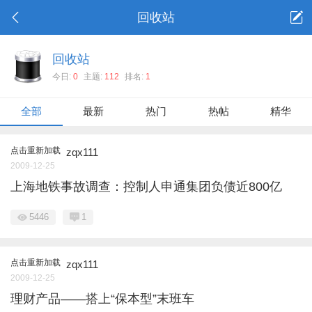
回收站
回收站
今日:
0
主题:
112
排名:
1
全部
最新
热门
热帖
精华
点击重新加载
zqx111
2009-12-25
上海地铁事故调查：控制人申通集团负债近800亿
5446
1
点击重新加载
zqx111
2009-12-25
理财产品——搭上“保本型”末班车