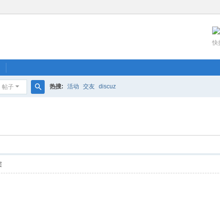
快
热搜:
活动
交友
discuz
帖子
搜
索
层
3 H