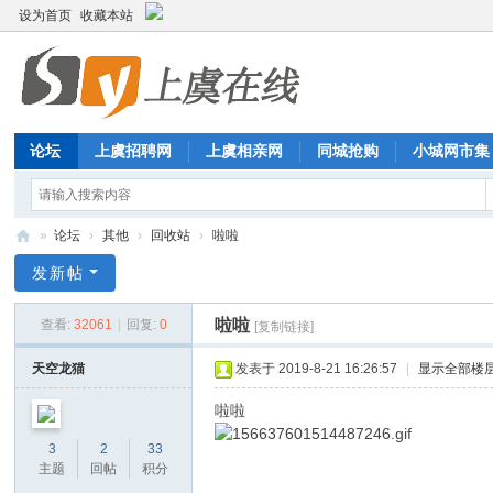
设为首页
收藏本站
论坛
上虞招聘网
上虞相亲网
同城抢购
小城网市集
»
论坛
›
其他
›
回收站
›
啦啦
上
发新帖
虞
啦啦
查看:
32061
|
回复:
0
[复制链接]
在
线
天空龙猫
发表于 2019-8-21 16:26:57
|
显示全部楼
啦啦
! k9 C% ]1 [ c
3
2
33
主题
回帖
积分