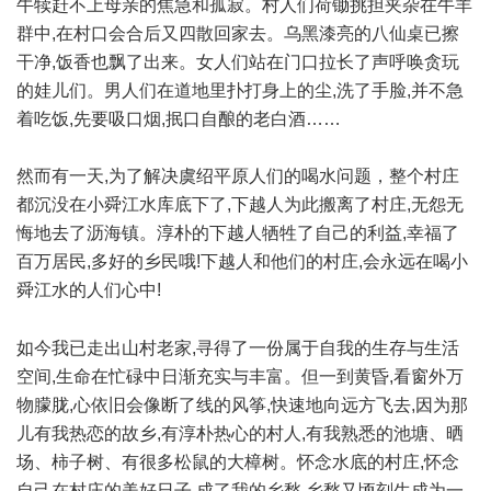
牛犊赶不上母亲的焦急和孤寂。村人们荷锄挑担夹杂在牛羊
群中,在村口会合后又四散回家去。乌黑漆亮的八仙桌已擦
干净,饭香也飘了出来。女人们站在门口拉长了声呼唤贪玩
的娃儿们。男人们在道地里扑打身上的尘,洗了手脸,并不急
着吃饭,先要吸口烟,抿口自酿的老白酒……
然而有一天,为了解决虞绍平原人们的喝水问题，整个村庄
都沉没在小舜江水库底下了,下越人为此搬离了村庄,无怨无
悔地去了沥海镇。淳朴的下越人牺牲了自己的利益,幸福了
百万居民,多好的乡民哦!下越人和他们的村庄,会永远在喝小
舜江水的人们心中!
/ Q* J, ~! r* S) N( A' q. c
如今我已走出山村老家,寻得了一份属于自我的生存与生活
空间,生命在忙碌中日渐充实与丰富。但一到黄昏,看窗外万
物朦胧,心依旧会像断了线的风筝,快速地向远方飞去,因为那
儿有我热恋的故乡,有淳朴热心的村人,有我熟悉的池塘、晒
场、柿子树、有很多松鼠的大樟树。怀念水底的村庄,怀念
自己在村庄的美好日子,成了我的乡愁,乡愁又顷刻生成为一