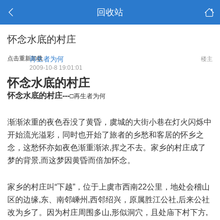
回收站
怀念水底的村庄
点击重新加载
再生者为何
楼主
2009-10-8 19:01:01
怀念水底的村庄
怀念水底的村庄---
□再生者为何
9 ]; i1 J) w. R3 x+ F5 n
渐渐浓重的夜色吞没了黄昏，虞城的大街小巷在灯火闪烁中
开始流光溢彩，同时也开始了旅者的乡愁和客居的怀乡之
念，这愁怀亦如夜色渐重渐浓,挥之不去。家乡的村庄成了
梦的背景,而这梦因黄昏而倍加怀念。
& W( k9 N, x% j# Y
Q. O- P, e. _/ m4 ^
家乡的村庄叫“下越”，位于上虞市西南22公里，地处会稽山
区的边缘,东、南邻嵊州,西邻绍兴，原属胜江公社,后来公社
改为乡了。因为村庄周围多山,形似洞穴，且处庙下村下方,