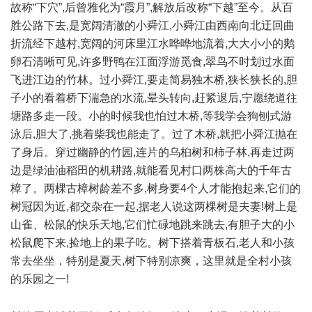
故称“下穴”,后曾雅化为“霞月”,解放后改称“下越”至今。从百
胜公路下去,是宽阔清澈的小舜江,小舜江由西南向北迂回曲
折流经下越村,宽阔的河床里江水哗哗地流着,大大小小的鹅
卵石清晰可见,许多野鸭在江面浮游觅食,翠鸟不时划过水面
飞进江边的竹林。过小舜江,要走简易独木桥,狭长狭长的,胆
子小的看着桥下湍急的水流,晕头转向,赶紧退后,宁愿绕道往
塘路多走一段。小的时候我也怕过木桥,等我学会狗刨式游
泳后,胆大了,挑着柴我也能走了。过了木桥,就把小舜江抛在
了身后。穿过幽静的竹园,连片的乌桕树和柿子林,再走过两
边是绿油油稻田的机耕路,就能看见村口两株高大的千年古
樟了。两棵古樟树龄差不多,树身要4个人才能抱起来,它们的
树冠因为近,都交杂在一起,据老人说这两棵树是夫妻!树上是
山雀、松鼠的快乐天地,它们忙碌地跳来跳去,有胆子大的小
松鼠爬下来,捡地上的果子吃。树下搭着青板石,老人和小孩
常去坐坐，特别是夏天,树下特别凉爽，这里就是全村小孩
的乐园之一!
. t$ V' `! @+ U8 s9 l
" Y# {- Z" ?3 }5 K1 u) ~