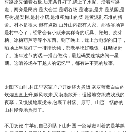
村路原先铺着石板,后来条件好了,浇上了水泥。沿着村路
走，两旁是民房,是大会堂,是晒谷场,是池塘,是井,是菜园,是
枣树,是梨树,是村小店,是堆积如山的柴,是黄泥乱石堆的猪
舍。村不是很大,但有点散,山外山内都有人家。那晒谷场算
是村中心了，经常会有小贩来卖稀奇的玩具、鞭炮、麦芽
糖、冰糖葫芦等等小东西。到了晚上，逢上放电影的日子，
晒场上早放好了一排排长凳，都老早吃好晚饭，往晒场赶
了。逢年过节的话,一搭台做戏，最起码要连续热闹一星
期。这晒谷场在下越人的记忆里，都有讲不完的故事。
3 V/ i(
p4 G+ c9 F( n3 e4 M- [# A4 s) P
2 Q3 w7 x' h' ?% w3 F3 g% P P
太阳下山时,村庄里家家户户开始烧火煮饭,灰灰蓝蓝白白的
炊烟直直上升,微风吹来,又袅袅散开；慢慢地交织成浅浅的
夜幕，又慢慢地聚拢来,包裹了村落、原野、山峦，恬静的
山村慢慢地热闹了。
8 ]( Y5 y! G" B. w; b
不用扬鞭,牛羊们自己列队下山归圈,一路嗷嗷叫着的是羊羔