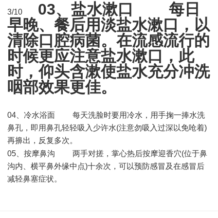
03、盐水漱口 每日
3/10
早晚、餐后用淡盐水漱口，以
清除口腔病菌。在流感流行的
时候更应注意盐水漱口，此
时，仰头含漱使盐水充分冲洗
咽部效果更佳。
04、冷水浴面 每天洗脸时要用冷水，用手掬一捧水洗
鼻孔，即用鼻孔轻轻吸入少许水(注意勿吸入过深以免呛着)
再擤出，反复多次。
$ i z5 F- z" F$ F
05、按摩鼻沟 两手对搓，掌心热后按摩迎香穴(位于鼻
沟内、横平鼻外缘中点)十余次，可以预防感冒及在感冒后
减轻鼻塞症状。