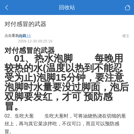
回收站
对付感冒的武器
点击重新加载
zqx111
楼主
2009-12-30 09:25:19
对付感冒的武器
01、热水泡脚 每晚用
较热的水(温度以热到不能忍
受为止)泡脚15分钟，要注意
泡脚时水量要没过脚面，泡后
双脚要发红，才可 预防感
冒。
# l+ |( L6 Q/ c3 |) [
02、生吃大葱 生吃大葱时，可将油烧热浇在切细的葱
丝上，再与其它菜凉拌吃，不仅可口，而且可以预防感
冒。
" t& {! l6 g1 }/ y: Y