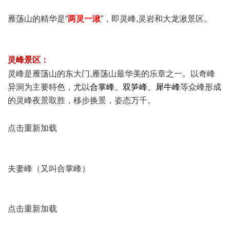
4 M% v; D* a5 ?5 q- I. _
雁荡山的精华是“
两灵一湫
”，即灵峰,灵岩和大龙湫景区。
" \5 W B0 n$ |/ r0 [
# J5 R: C" @! u6 B' D6 Q, |
灵峰景区：
) H( e7 [) [5 G0 C! K
灵峰是雁荡山的东大门,雁荡山最华美的乐章之一。以奇峰
异洞为主要特色，尤以
合掌峰
、
双笋峰
、
犀牛峰
等众峰形成
的灵峰夜景取胜，移步换景，姿态万千。
/ S: a; L7 J8 G: P& Z$
b+ ^1 U0 t
点击重新加载
0 Z6 \, @* d3 x# R" C
夫妻峰（又叫合掌峰）
点击重新加载
: ]1 r7 [2 J7 \$ `% W