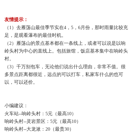
" R+ X1 E# m2 Q- T8 X; ~( Z* H8 B
友情提示：
, G4 x- l# p; V/ }
（1）去雁荡山最佳季节实在4，5，6月份，那时雨量比较充
足，是观看瀑布的最佳时机。
$ g4 z. C2 u7 G J; ~1 E. y) _
（2）雁荡山的景点基本都在一条线上，或者可以说是以响
岭头村为中心的直线上。包括旅馆，饭店基本集中在响岭头
村。
# v/ Q2 ?+ C; ^" J3 e. y( f
（3）千万别包车，无论他们说出什么理由，非常不值。很
多景点距离都很近，远点的可以打车，私家车什么的也可
以，可以还价。
, E& c0 B3 ?& g# P' d- u
小编建议：
( l5 b7 H& W; s7 h0 j) g% ?
火车站--响岭头村：5元（最高10）
响岭头村--灵岩景区：5元（最高10）
响岭头村--大龙湫：20（最贵30）