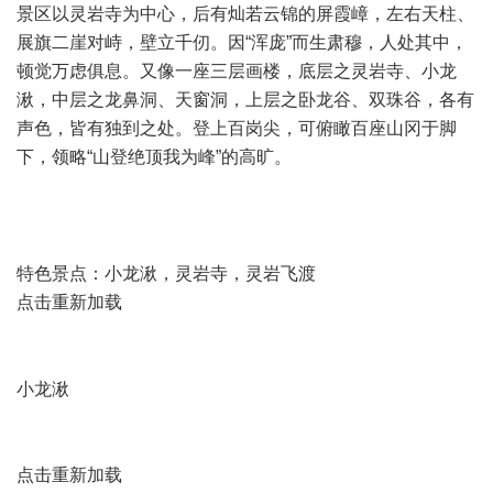
景区以灵岩寺为中心，后有灿若云锦的屏霞嶂，左右天柱、
展旗二崖对峙，壁立千仞。因“浑庞”而生肃穆，人处其中，
顿觉万虑俱息。又像一座三层画楼，底层之灵岩寺、小龙
湫，中层之龙鼻洞、天窗洞，上层之卧龙谷、双珠谷，各有
声色，皆有独到之处。登上百岗尖，可俯瞰百座山冈于脚
下，领略“山登绝顶我为峰”的高旷。
" b2 h P, W. \* A8 K/ G4 d1 r, l'
B. e
特色景点：小龙湫，灵岩寺，灵岩飞渡
点击重新加载
# }/ s1 d: v% [7 X6 e; u1 O% z
小龙湫
点击重新加载