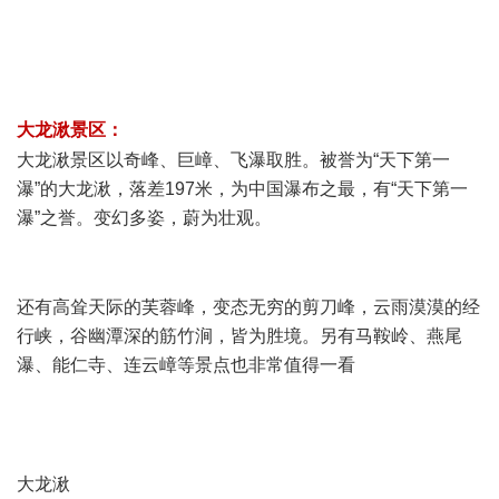
# k ]2 p! `% K4 Q0 j
8 r. N6 J3 {: A3 {, _3 i2 Z6 d
5 X0 }/ B( i* X
大龙湫景区：
' }* t2 c. t- u i1 y) N
大龙湫景区以奇峰、巨嶂、飞瀑取胜。被誉为“天下第一
瀑”的大龙湫，落差197米，为中国瀑布之最，有“天下第一
瀑”之誉。变幻多姿，蔚为壮观。
2 C- w. \7 _8 e
+ h7 N0 V$ D2 C: J
还有高耸天际的芙蓉峰，变态无穷的剪刀峰，云雨漠漠的经
行峡，谷幽潭深的筋竹涧，皆为胜境。另有马鞍岭、燕尾
瀑、能仁寺、连云嶂等景点也非常值得一看
5 }+ o7 n8 l% ~" [5 _)
D" a
/ u1 g; ]$ ? J" }' ?
大龙湫