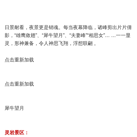
日景耐看，夜景更是销魂。每当夜幕降临，诸峰剪出片片倩
影，“雄鹰敛翅”、“犀牛望月”、“夫妻峰”“相思女”… …一一显
灵，形神兼备，令人神思飞翔，浮想联翩 。
. P; E7 ~$ L3 a, X9
@
点击重新加载
7 Z! z/ j% I: n+ c
点击重新加载
0 v% `* j; O6 X! m4 V8 N4 E
犀牛望月
4 G- C3 l9 ~& X$ e6 @* S" K& [
* l( A/ Q+ x+ t% k) d
灵岩景区：
$ \/ M; p8 W. Y% M' w2 h. ~