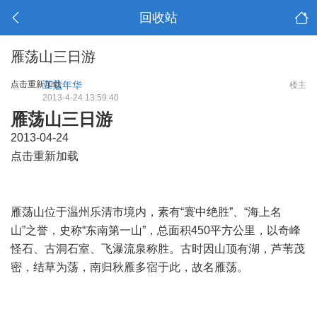
回收站
雁荡山三日游
点击重新加载
豆蔻年华
楼主
2013-4-24 13:59:40
雁荡山三日游
2013-04-24
点击重新加载
4 C% o* n: f, s! C/ W8 G. t
雁荡山位于温州乐清市境内，素有“寰中绝胜”、“海上名
山”之誉，史称“东南第一山”，总面积450平方公里，以奇峰
怪石、古洞石室、飞瀑流泉称胜。古时因山顶有湖，芦苇茂
密，结草为荡，南归秋雁多宿于此，故名雁荡。
* i0 Q+ r x2 P/
f7 @