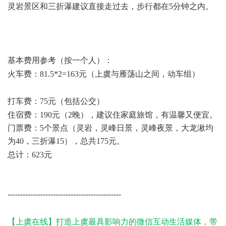
灵岩景区和三折瀑建议直接走过去，步行都在5分钟之内。
!
?8 d& F; x4 h& z( j( Y# p
/ p/ \2 z4 c8 \4 s: l( N5 ~
基本费用参考（按一个人）：
: I' {: I; j) X! F4 L% N* P
火车费：81.5*2=163元（上虞与雁荡山之间，动车组）
! r7 V/
V6 L) D6 E3 A7 R
打车费：75元（包括公交）
5 j& }" i) m% ^9 u
住宿费：190元（2晚），建议住家庭旅馆，有温馨又便宜。
门票费：5个景点（灵岩，灵峰日景，灵峰夜景，大龙湫均
为40，三折瀑15），总共175元。
8 d) u' L" g W4 J7 \4 S
总计：623元
# {, c( ` ~8 c
---------------------------------------------
% u! t ]3 }$ y3 A t& l7 F
9 p( y" C1 y% c; `
【上虞在线】打造上虞最具影响力的微信互动生活媒体，带