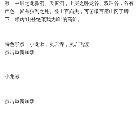
湫，中层之龙鼻洞、天窗洞，上层之卧龙谷、双珠谷，各有
声色，皆有独到之处。登上百岗尖，可俯瞰百座山冈于脚
下，领略“山登绝顶我为峰”的高旷。
3 K* O- I" |7 x6 |
/ k1 V: p9 U& p1 Y5 c' ]& ~
特色景点：小龙湫，灵岩寺，灵岩飞渡
点击重新加载
小龙湫
6 r. s7 {5 y( c2 x% Y
6 ~! }4 `, q- a* f4 j0 Y
点击重新加载
) j* I4 e4 c- t0 ]