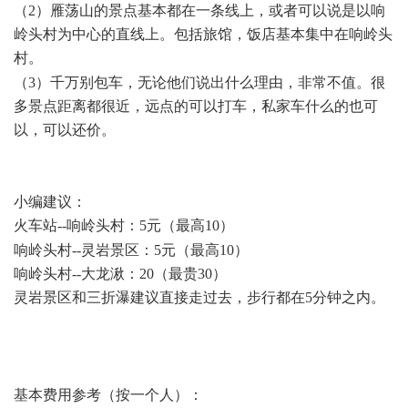
（2）雁荡山的景点基本都在一条线上，或者可以说是以响
岭头村为中心的直线上。包括旅馆，饭店基本集中在响岭头
村。
4 v) L8 L( S5 e+ o
（3）千万别包车，无论他们说出什么理由，非常不值。很
多景点距离都很近，远点的可以打车，私家车什么的也可
以，可以还价。
/ q+ x' F0 @* E- H
小编建议：
火车站--响岭头村：5元（最高10）
' X2 Z+ c1 U N. s V7 S5 P
响岭头村--灵岩景区：5元（最高10）
响岭头村--大龙湫：20（最贵30）
灵岩景区和三折瀑建议直接走过去，步行都在5分钟之内。
3
v* p, O/ p) |/ s1 O9 f; V
; m2 o6 w. V9 \/ y0 V
基本费用参考（按一个人）：
6 K4 u2 {$ @' m( y! k q