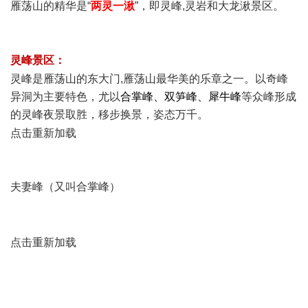
雁荡山的精华是“
两灵一湫
”，即灵峰,灵岩和大龙湫景区。
# \5 t0 m$ T0 j( Y& Y5 [& G. l) X
灵峰景区：
" \2 h9 \' j4 U+ J3 h7 f& h8 U
灵峰是雁荡山的东大门,雁荡山最华美的乐章之一。以奇峰
异洞为主要特色，尤以
合掌峰
、
双笋峰
、
犀牛峰
等众峰形成
的灵峰夜景取胜，移步换景，姿态万千。
e; B3 V9 h5 o; W/ c& d
点击重新加载
夫妻峰（又叫合掌峰）
9 G; }* j7 W8 ]8 w; ?5 z1 j0 H
% F8 v- Y! T; E: c6 e( Z2 p4 |
' g9 g( C1 t9 F5 P
点击重新加载
# [; T R3 `2 Z' B
9 }) H; y/ @% V( c; ~! L T