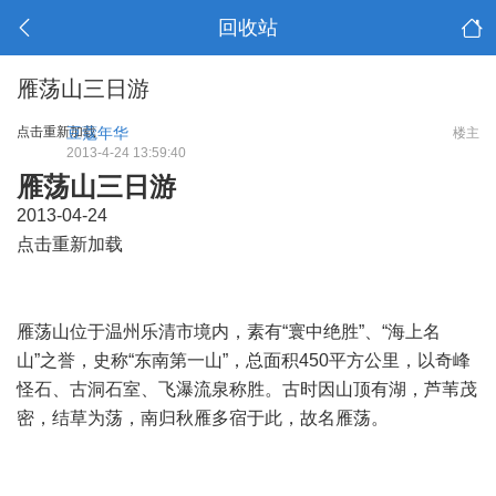
回收站
雁荡山三日游
点击重新加载
豆蔻年华
楼主
2013-4-24 13:59:40
雁荡山三日游
2013-04-24
点击重新加载
2 Y( a4 X0 I3 ~* c5 d1 o
雁荡山位于温州乐清市境内，素有“寰中绝胜”、“海上名
山”之誉，史称“东南第一山”，总面积450平方公里，以奇峰
怪石、古洞石室、飞瀑流泉称胜。古时因山顶有湖，芦苇茂
密，结草为荡，南归秋雁多宿于此，故名雁荡。
+ R5 i3 \6 S9 X8 j4 I9 ?, T2 ]2 Q