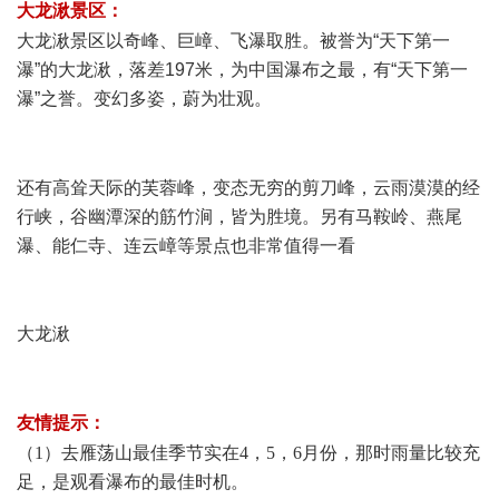
大龙湫景区：
. W( k9 V) m6 \1 n* H
大龙湫景区以奇峰、巨嶂、飞瀑取胜。被誉为“天下第一
瀑”的大龙湫，落差197米，为中国瀑布之最，有“天下第一
瀑”之誉。变幻多姿，蔚为壮观。
1 ]- V1 H, k2 ^2 } d* ]& T9 L- u
* R/ K# o: b. ?* S P9 w
还有高耸天际的芙蓉峰，变态无穷的剪刀峰，云雨漠漠的经
行峡，谷幽潭深的筋竹涧，皆为胜境。另有马鞍岭、燕尾
瀑、能仁寺、连云嶂等景点也非常值得一看
$ |! p) k7 S! ]) K( a5 S% J; S. n
大龙湫
4 T6 X, ?1 V2 C4 a" C$ Q
- x2 R, ~8 G6 e6 E" ^
友情提示：
6 ~8 S+ n- d6 [5 ?. e% l
（1）去雁荡山最佳季节实在4，5，6月份，那时雨量比较充
足，是观看瀑布的最佳时机。
! Z4 N2 Z: n' D# t