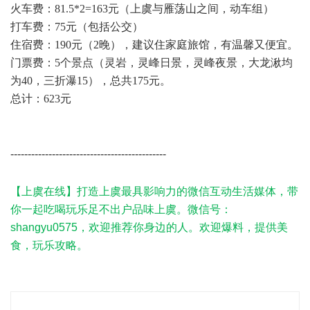
火车费：81.5*2=163元（上虞与雁荡山之间，动车组）
打车费：75元（包括公交）
住宿费：190元（2晚），建议住家庭旅馆，有温馨又便宜。
门票费：5个景点（灵岩，灵峰日景，灵峰夜景，大龙湫均
为40，三折瀑15），总共175元。
总计：623元
! i$ l% @- w; S' p0 O& ~. T
' t# e9 E+ [: r- F7 C2 Y/ |
---------------------------------------------
2 K# o# q6 s- S0 r+ C* u2 L3 j3 O
/ e6 U1 {! ?. N8 x8 u, @( B
【上虞在线】打造上虞最具影响力的微信互动生活媒体，带
你一起吃喝玩乐足不出户品味上虞。微信号：
shangyu0575，欢迎推荐你身边的人。欢迎爆料，提供美
食，玩乐攻略。
2 y7 w1 Q* z# b {1 m2 k; u! ~8 I
注:（添加方法 打开微信-朋友们-添加朋友-搜号码--输入