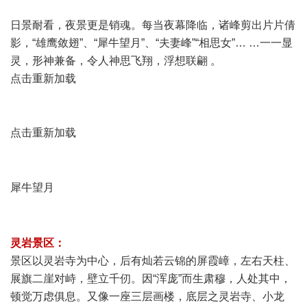
日景耐看，夜景更是销魂。每当夜幕降临，诸峰剪出片片倩
影，“雄鹰敛翅”、“犀牛望月”、“夫妻峰”“相思女”… …一一显
灵，形神兼备，令人神思飞翔，浮想联翩 。
点击重新加载
% h. A2 V* }* Z' F
点击重新加载
) g e, ?' U0 m& v$ F$ A6 D
( M- L5 S+ Z p& e
犀牛望月
6 M$ d( T, k% \" H% K" Z+ n
0 ?6 w! R8 ` g$ w6 I) n9 _1 ~$ E
* @' D) b1 L& b! |" r* z
灵岩景区：
景区以灵岩寺为中心，后有灿若云锦的屏霞嶂，左右天柱、
展旗二崖对峙，壁立千仞。因“浑庞”而生肃穆，人处其中，
顿觉万虑俱息。又像一座三层画楼，底层之灵岩寺、小龙