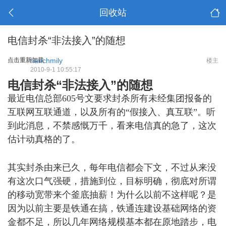
回收站
电信封杀“非法接入”的随想
点击重新加载
hanchmily
楼主
2010-9-1 10:55:17
电信封杀“非法接入”的随想
最近电信总部605号文要求封杀所有未经集团报备的
互联网互联通道，以及所有的“假接入、真互联”。听
到此消息，不禁感慨万千，看来电信真的急了，这次
估计动真格的了。
- H, ]# r, A( q5 t* I, Y7 O
7 L: Q6 h- d0 q' A
其实封杀由来已久，每年电信都会下文，不过从来没
有这次口气强硬，措施到位，目标明确，彻底对所谓
的移动宽带来个釜底抽薪！为什么以前不这样呢？是
因为以前主要是铁通在搞，铁通连建设基础网络的资
金都不足，所以几年网络规模基本都在原地踏步，电