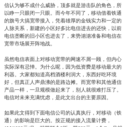
信认为够不成什么威胁，顶多就是游击队的角色，所
以睁一只眼闭一只眼。而今年不同了，移动借着铁通
的旗号大搞宽带接入，凭着雄厚的金钱实力和一定的
人脉关系，新建的小区好多比电信进去的还快，以前
电信垄断的旧小区也进去了，来势汹汹准备和电信在
宽带市场展开阵地战。
: R4 U0 `+ s$ T) s- c% }1 g
虽然电信表面上对移动宽带的网速不屑一顾，但内心
实际深有忌惮。为什么呢，因为低资费是移动最大的
利器。大家都知道高档酒楼利润大，东西好吃环境
好，但真正人声鼎沸的是路边摊。而宽带和其他通信
产品一样，一旦规模做起来了，别人就很难打压了。
电信对未来充满忧虑，是此文出台的主要原因。
如果此文得到下面电信公司的认真执行，对移动（铁
通）的影响是巨大的。按正规的接入流量计费，