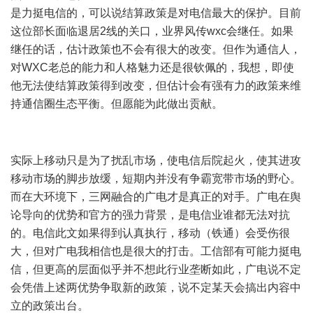
是力挺电信的，可以说结算政策是对电信最大的保护。目前
这位部长面临退居2线的关口，业界风传wxc会继任。如果
继任的话，估计政策也不会有很大的改变。但作为通信人，
对WXC老总的能力和人格魅力还是很钦佩的，我想，即使
他无法使结算政策得到改变，但估计会有强有力的政策来维
持通信圈生态平衡。但愿能为此做出贡献。
4 Z6 R5 B: z8 F& Q$
}- q# _' d3 `" |
4 d$ R8 g& z+ {! [ ?
实际上移动只是为了扰乱市场，使电信后院起火，使其进攻
移动市场的脚步放缓，短期内并没有争霸宽带市场的野心。
而在大环境下，三网融合的广电才是真正的对手。广电在舆
论导向的优势和官方的强力背景，是电信业谁都无法对抗
的。电信此文如果得到认真执行，移动（铁通）会受伤很
大，但对广电我相信也是很大的打击。工信部有可能力挺电
信，但更高的层面似乎并不想此行业垄断如此，广电说不定
会凭借上述两优势争取新的政策，说不定某天会搞出内容中
立的政策出台。