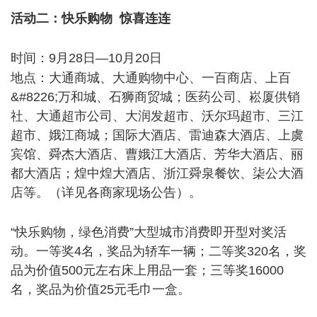
活动二：快乐购物 惊喜连连
, N$ I* Z V( ~0 h; q
& Z7 V s/ e# j1 a1 y, {
时间：9月28日—10月20日
0 K2 t: [6 d- y8 g
地点：大通商城、大通购物中心、一百商店、上百
&#8226;万和城、石狮商贸城；医药公司、崧厦供销
社、大通超市公司、大润发超市、沃尔玛超市、三江
超市、娥江商城；国际大酒店、雷迪森大酒店、上虞
宾馆、舜杰大酒店、曹娥江大酒店、芳华大酒店、丽
都大酒店；煌中煌大酒店、浙江舜泉餐饮、柒公大酒
店等。（详见各商家现场公告）。
) O$ n, p; h4 M$ S8 b- V)
|5 ]2 H5 o
“快乐购物，绿色消费”大型城市消费即开型对奖活
动。一等奖4名，奖品为轿车一辆；二等奖320名，奖
品为价值500元左右床上用品一套；三等奖16000
名，奖品为价值25元毛巾一盒。
. o( e! ~. K! i! h9 _6 F3 h