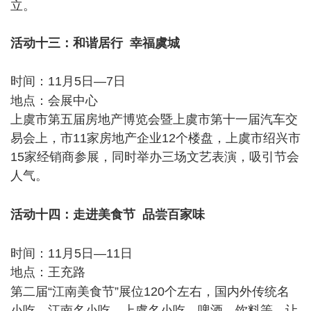
立。
活动十三：和谐居行 幸福虞城
8 n) Q$ p+ R/ H6 G6 a3 m2 f
时间：11月5日—7日
9 L0 Z1 F, v o( N3 H8 P
地点：会展中心
上虞市第五届房地产博览会暨上虞市第十一届汽车交
易会上，市11家房地产企业12个楼盘，上虞市绍兴市
15家经销商参展，同时举办三场文艺表演，吸引节会
人气。
X8 r6 N( t y. g
9 w7 n% a4 h+ K c% A1 ~
活动十四：走进美食节 品尝百家味
% E" P4 [0 I7 u* a$ R0 d
& `& y# E. a$ @0 s
时间：11月5日—11日
地点：王充路
' ^" b) s5 n) x2 Q6 e
第二届“江南美食节”展位120个左右，国内外传统名
小吃、江南名小吃、上虞名小吃，啤酒、饮料等，让