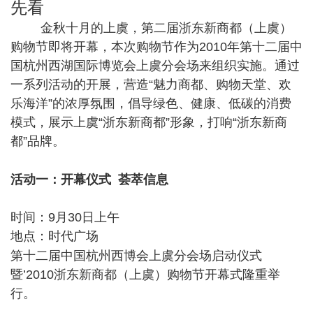
先看
金秋十月的上虞，第二届浙东新商都（上虞）
购物节即将开幕，本次购物节作为2010年第十二届中
国杭州西湖国际博览会上虞分会场来组织实施。通过
一系列活动的开展，营造“魅力商都、购物天堂、欢
乐海洋”的浓厚氛围，倡导绿色、健康、低碳的消费
模式，展示上虞“浙东新商都”形象，打响“浙东新商
都”品牌。
' h. s$ ?( F% l% r' @5 R2 N
活动一：开幕仪式 荟萃信息
时间：9月30日上午
地点：时代广场
! E4 P$ j6 P, C6 J
第十二届中国杭州西博会上虞分会场启动仪式
暨’2010浙东新商都（上虞）购物节开幕式隆重举
行。