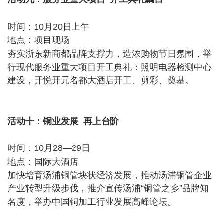
/ Z. y" A1 c1 b/ h; |, C% v9 B
时间：10月20日上午
地点：项目现场
! ^; n+ E7 k! B6 g! }
夯实浙东新商都品牌支撑力，造浓购物节日氛围，举
行现代服务业重大项目开工典礼：照明电器检测中心
建设，开悦开元名都大酒店开工、剪彩、奠基。
) l& ~0
s" z6 U0 ?2 \" y
活动十：铜业发展 再上台阶
时间：10月28—29日
# }- R8 {, S" P/ ~- ~# s; [' x& h, X
地点：国际大酒店
加快培育汤浦铜管块状经济发展，推动汤浦铜管企业
产业转型升级步伐，推介宣传汤浦“铜管之乡”品牌知
名度，举办中国铜加工行业发展高峰论坛。
; N( A- ]4 S7
v0 Y# K# `' c4 U