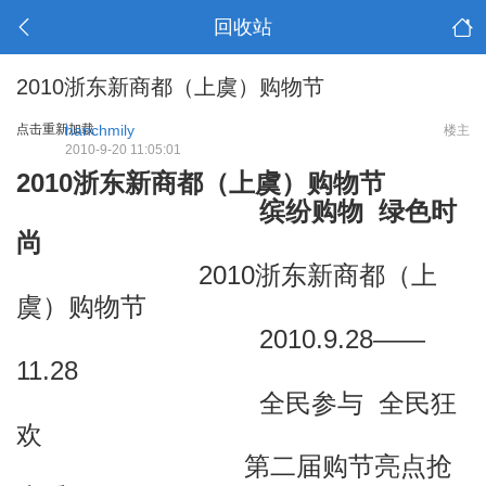
回收站
2010浙东新商都（上虞）购物节
点击重新加载
hanchmily
楼主
2010-9-20 11:05:01
2010浙东新商都（上虞）购物节
缤纷购物 绿色时
尚
9 D. G* o: F% ?6 [: }* P J! m& C! \
2010浙东新商都（上
虞）购物节
4 }4 X5 A6 h5 q4 L9 t2 T& Z- i
2010.9.28——
11.28
6 {! ?, j+ T7 P$ N" u
全民参与 全民狂
欢
第二届购节亮点抢