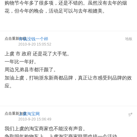
购物节今年多了很多项，还是不错的。虽然没有去年的烟
花，但今年的晚会，活动足可以与去年相媲美。
点击重新加载
有钱没钱一个样
地板
2010-9-20 15:05:52
上虞 市 政府 还是花了大手笔。
一年比一年好。
周边兄弟县市都汗颜了。
; k3 [; k P8 X4 S% p& Z
加油上虞，打响浙东新商都品牌，真正让市感受到品牌的效
应。
点击重新加载
上虞淘宝网
#
5
2010-9-20 15:06:49
我们上虞的淘宝商家也不能没有声音。
争取明年购物车上，上虞淘宝商家联盟也搞一个活动。