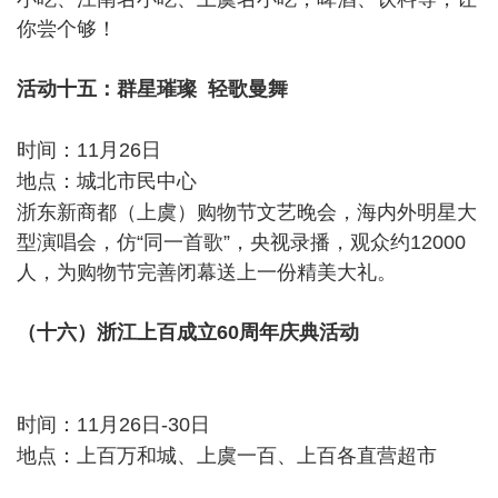
你尝个够！
活动十五：群星璀璨 轻歌曼舞
$ b6 E, ?" W9 J# T
时间：11月26日
. d' w* f* z- q
地点：城北市民中心
% @( v9 d; @% x2 W c, Q
浙东新商都（上虞）购物节文艺晚会，海内外明星大
型演唱会，仿“同一首歌”，央视录播，观众约12000
人，为购物节完善闭幕送上一份精美大礼。
（十六）浙江上百成立60周年庆典活动
& }# {4 J: ]$ k3 l3
^8 w
时间：11月26日-30日
5 \) O" p" ~* K7 s! V* }
地点：上百万和城、上虞一百、上百各直营超市
! q5
x+ R, _( Q- \0 L8 i% |