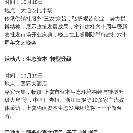
时间：10月18日
& Q! h8 x0 j' X0 M! R# T
地点：大通农批市场
. ~: n- S8 O# p# I) C
传承供销社服务“三农”宗旨，弘扬艰苦创业，努力拼
搏精神，展示政策发展成果，举行建社六十周年暨新
农批发市场开业庆典，晚上在上虞剧院举行建社六十
周年文艺晚会。
5 f0 e5 |# W) V2 o: P1 Q3 o; l
活动八：生态资本 转型升级
: \) O \9 a& W! t
! d8 T% N @& }
时间：10月19日
地点：国际大酒店
- W l! c% Q7 L* Q5 q
嘉宾云集，畅谈“上虞市资本生态环境构建与转型升
级大局”等，中国证券报、浙江日报等10多家主流媒
体采访，上虞构建资本生态发展环境将上一个新台
阶。
9 |; c x. N7 u9 H8 H1 t/ v
0 F X& a, ?3 w- m
活动九：服务业重大项目 开工典礼瞩目