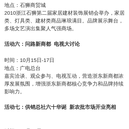
地点：石狮商贸城
2010浙江石狮第二届家居建材装饰展销会举办，家居
类、灯具类、建材类商品琳琅满目。品牌展示舞台，
多场文艺演出集聚人气强商场。
活动六：问路新商都 电视大讨论
) B+ x! M0 J* z. z
; Y- G: ]* V$ P( H6 q# z" ^: _4 W
时间：10月15日-17日
6 K9 E8 @. `9 x2 H$ B0 {' `/ A6 U
地点：广电总台
嘉宾洽谈、观众参与、电视互动，营造浙东新商都浓
厚发展氛围，增强浙东新商都核心竞争力和品牌持续
影响力。
活动七：供销总社六十华诞 新农批市场开业亮相
. z2
Q3 M8 ~+ m