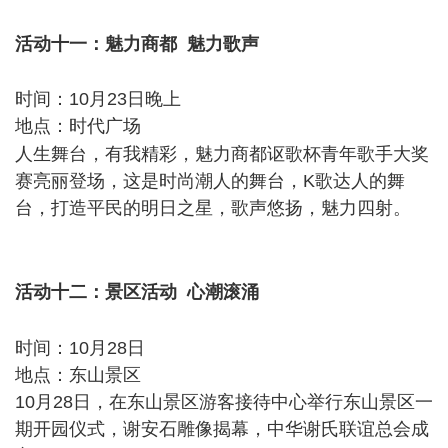
活动十一：魅力商都 魅力歌声
: ~2 u- W% a3 W% W/ |
时间：10月23日晚上
地点：时代广场
0 I% s7 a6 a7 S% G4 d0 b# E" U3 j
人生舞台，有我精彩，魅力商都讴歌杯青年歌手大奖
赛亮丽登场，这是时尚潮人的舞台，K歌达人的舞
台，打造平民的明日之星，歌声悠扬，魅力四射。
(
M9 p; v0 s% p9 v$ J' z' n: F6 N
- Y2 }3 V( [5 l7 s
活动十二：景区活动 心潮滚涌
" S( E) r* L0 x
3 N Z" A0 M& g
时间：10月28日
地点：东山景区
10月28日，在东山景区游客接待中心举行东山景区一
期开园仪式，谢安石雕像揭幕，中华谢氏联谊总会成