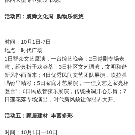
体的大型专业批发市场。
* j3 O0 |, Y4 @' _$ E" ?, a% Q
活动四：虞舜文化周 购物乐悠悠
% T" Y/ M2 g! I9 T7 o0 h6
G% |
" P- q3 H* k* _1 I/ \8 g
时间：10月1日-7日
3 ]/ O4 x+ n8 k' [+ i
地点：时代广场
\ [; P( q- u" B- P9 N
1日群众文艺展演，一台综艺晚会；2日越剧专场表
演，经典折子戏荟萃；3日社区文艺调演，文明和谐
新风扑面而来；4日优秀民间文艺团队展演，吹拉弹
唱纷呈精彩；5日家庭才艺展演，“十佳文艺之家亮相
登台”；6日民族管弦乐展演，传统曲调开心乐胃；7
日莲花落专场演出，时代新风貌让你眼界大开。
活动五：家居建材 丰富多彩
; ^. N5 w7 v" M$ [2 ?- j
时间：10月1日—10日